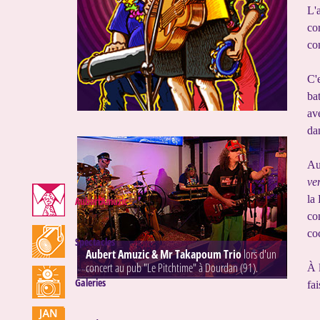
L'
co
co
C'
ba
av
da
Au
ve
la
AubertAmuzic
co
co
Spectacles
Aubert Amuzic & Mr Takapoum Trio
lors d'un
concert au pub "Le Pitchtime" à Dourdan (91).
À 
Galeries
fa