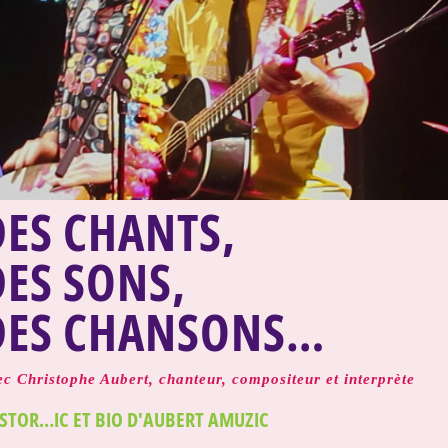
DES CHANTS,
DES SONS,
DES CHANSONS…
ec Christophe Aubert, chanteur, compositeur et interprète
ISTOR…IC ET BIO D'AUBERT AMUZIC