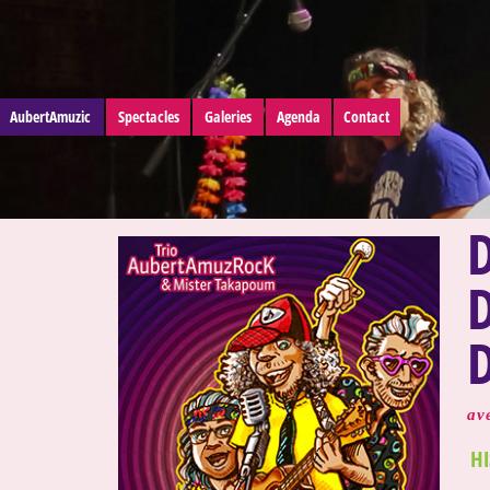
AubertAmuzic
Spectacles
Galeries
Agenda
Contact
av
H