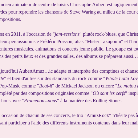
ancien animateur de centre de loisirs Christophe Aubert est logiquement
rdes pour reprendre les chansons de Steve Waring au milieu de la cour de
mpositions.
est en 2011, à l'occasion de "
jam-sessions
" plutôt rock-blues, que Chris
tteur-percussionniste Frédéric Poisson, alias "Mister Takapoum" et l'ha
entures musicales, animations et concerts jeune public. Le groupe est t
ns des petits lieux et des grandes salles, des albums se préparent aussi
jourd'hui AubertAmuz…ic adapte et interprète des comptines et chansons 
rte
" et bien d'autres sur des standards du rock comme "
Whole Lotta Lov
 Pop-Music comme "
Beat-it
" de Mickael Jackson ou encore "
Le matou r
mplété par des compositions originales comme "
Où sont les cerfs
" inspi
chons avec "
Promenons-nous
" à la manière des Rolling Stones.
l'occasion de chacun de ses concerts, le trio "AmuzRock" n'hésite pas à f
isant participer à l'aide des différents instruments contenus dans leur mal